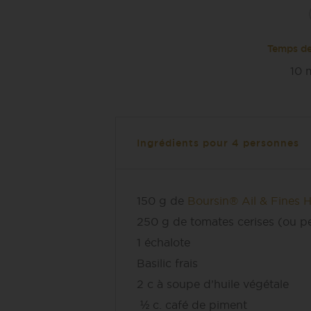
Temps de
10
m
Ingrédients pour 4 personnes
150 g de
Boursin®
Ail & Fines 
250 g de tomates cerises (ou pe
1 échalote
Basilic frais
2 c
à soupe
d’huile végétale
½ c.
café
de piment