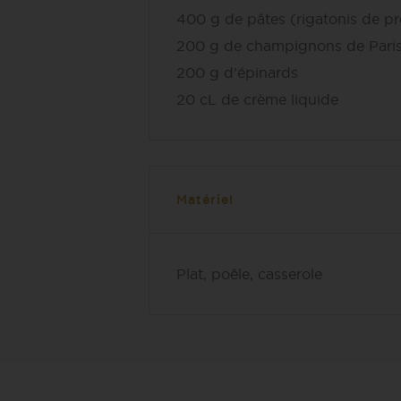
400 g de p
â
tes (rigatonis de p
200 g de champignons de Pari
200 g d’épinards
20 cL de crème liquide
Matériel
Plat, poêle, casserole