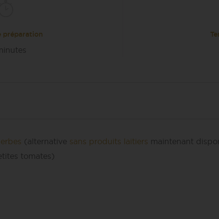
 préparation
Te
inutes
Herbes
(alternative
sans produits laitiers
maintenant dispon
tite
s
tomates)