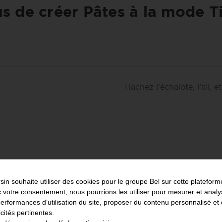
s de créer Pâtes à la mode T
Hachez l’échalote, l’ail, et
sin
souhaite utiliser des cookies pour le groupe Bel sur cette plateform
e d’un plat allant au
 votre consentement, nous pourrions les utiliser pour mesurer et analy
 et l’ail autour du
performances d’utilisation du site, proposer du contenu personnalisé et
icités pertinentes.
e d’huile végétale ainsi