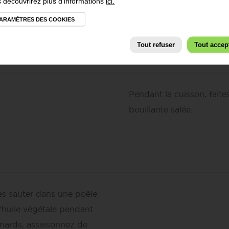
 découvrirez plus d'informations
ici.
15 minutes à 200°C
ARAMÈTRES DES COOKIES
orées.
Tout refuser
Tout accep
Pendant la cuisson, faite
bouillante salée.
es sauter dans une poêle
d’huile végétale pendant
inards, assaisonnez de