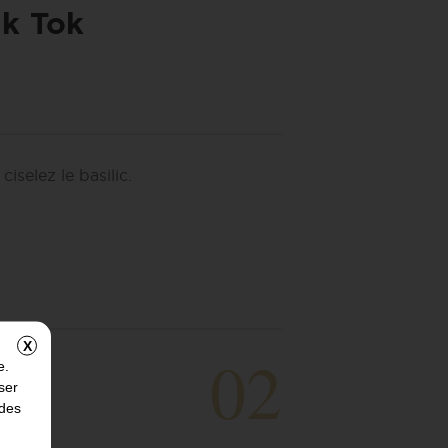
ik Tok
 ciselez le basilic.
X
02
e.
ser
 des