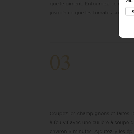
Vous
que le piment. Enfournez pendant 
P
jusqu’à ce que les tomates soient d
03
Coupez les champignons et faites-l
à feu vif avec une cuillère à soupe 
environ 5 minutes. Ajoutez-y les ép