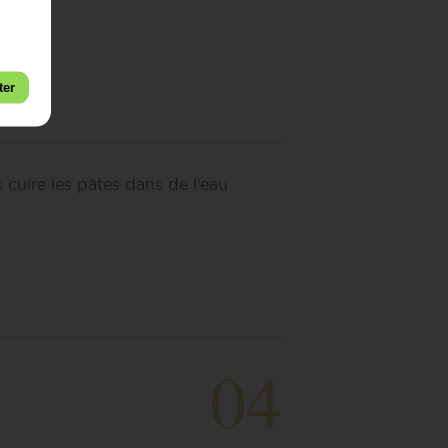
ter
s cuire les pâtes dans de l’eau
04