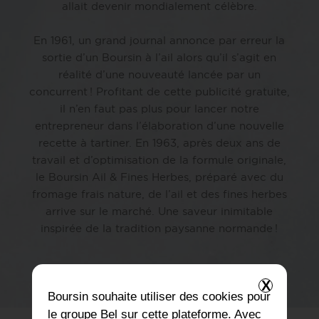
allait devenir mondialement célèbre.
En 1961, un grand journal annonce par erreur la
sortie d’un Boursin à l’ail alors qu’il s’agit en
réalité d’une nouveauté lancée par un
concurrent ! Profitant de cette publicité gratuite,
il n’en faut pas plus pour lancer notre
entrepreneur dans l’élaboration d’une nouvelle
recette à tartiner. En 1963, après deux ans de
travail et d’optimisation de la formule originale,
le Boursin Ail & Fines Herbes, préparé avec du
fromage frais nature, de l’ail et des fines herbes
arrive sur le marché. Une saveur inimitable
inspirée de la tradition paysanne normande !
X
Boursin
souhaite utiliser des cookies pour
le groupe Bel sur cette plateforme. Avec