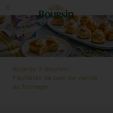
Ricardo X Boursin :
Feuilletés de pain de viande
au fromage