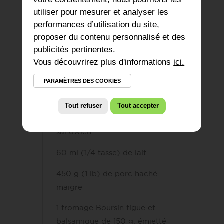
utiliser pour mesurer et analyser les
performances d’utilisation du site,
proposer du contenu personnalisé et des
publicités pertinentes.
Rendement : 3 douzaines
Vous découvrirez plus d'informations
ici.
PARAMÈTRES DES COOKIES
se congèlent
Tout refuser
Tout accepter
2
tranches de pain blanc à
sandwich
60 ml
(1/4 tasse) de lait
450 g
(1 lb) de porc haché
maigre
1
fromage Boursin figue et
balsamique de 150 g, émietté