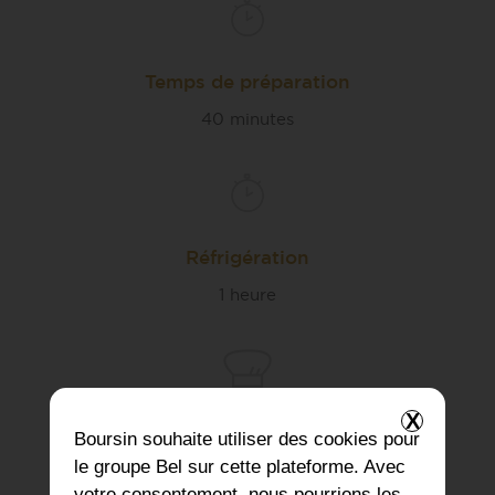
Temps de préparation
40 minutes
Réfrigération
1 heure
X
Cuisson
Boursin
souhaite utiliser des cookies pour
le groupe Bel sur cette plateforme. Avec
20 minutes par fournée
votre consentement, nous pourrions les