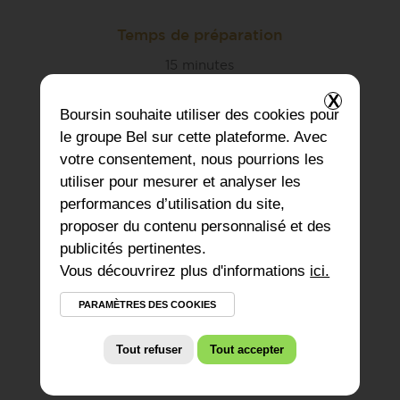
Temps de préparation
15 minutes
X
Boursin
souhaite utiliser des cookies pour
le groupe Bel sur cette plateforme. Avec
votre consentement, nous pourrions les
Ingrédients pour 4 personnes
utiliser pour mesurer et analyser les
performances d’utilisation du site,
proposer du contenu personnalisé et des
1 courgette
publicités pertinentes.
150 g de
Boursin® Citron &
Vous découvrirez plus d'informations
ici.
Romarin
12 craquelins
PARAMÈTRES DES COOKIES
1 zeste de citron
1 branche de romarin
Tout refuser
Tout accepter