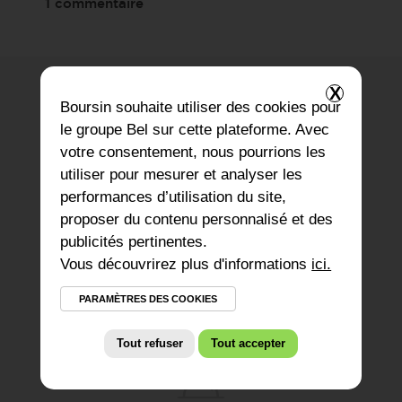
1 commentaire
X
Boursin
souhaite utiliser des cookies pour
le groupe Bel sur cette plateforme. Avec
Temps de Préparation
votre consentement, nous pourrions les
utiliser pour mesurer et analyser les
20 minutes
performances d’utilisation du site,
proposer du contenu personnalisé et des
publicités pertinentes.
Vous découvrirez plus d'informations
ici.
Niveau de difficulté
PARAMÈTRES DES COOKIES
1
Tout refuser
Tout accepter