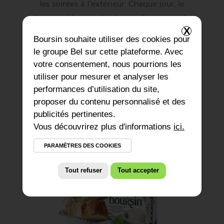
les soirées à l’extérieur. Chaque jour, le
thermomètre monte et nous l’annonce : le
X
printemps est à nos portes. Et avec lui,
Boursin
souhaite utiliser des cookies pour
notre nouvelle saveur arrive pour ajouter
le groupe Bel sur cette plateforme. Avec
une touche de fraîcheur dans vos
votre consentement, nous pourrions les
célébrations printanières. Gageons qu’il
utiliser pour mesurer et analyser les
sera votre coup de cœur cette saison,
performances d’utilisation du site,
notre nouveau Boursin Bouquet de basilic
proposer du contenu personnalisé et des
& Ciboulette! Célébrez le retour des beaux
publicités pertinentes.
jours avec ce fromage qui éveille les sens!
Vous découvrirez plus d'informations
ici.
PARAMÈTRES DES COOKIES
Tout refuser
Tout accepter