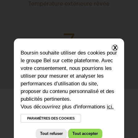
Température extérieure rêvée
7
X
Boursin
souhaite utiliser des cookies pour
le groupe Bel sur cette plateforme. Avec
Boursins à savourer
votre consentement, nous pourrions les
utiliser pour mesurer et analyser les
performances d’utilisation du site,
proposer du contenu personnalisé et des
publicités pertinentes.
Salsa de fraises et
Vous découvrirez plus d'informations
ici.
croûtons au
PARAMÈTRES DES COOKIES
Boursin…
Tout refuser
Tout accepter